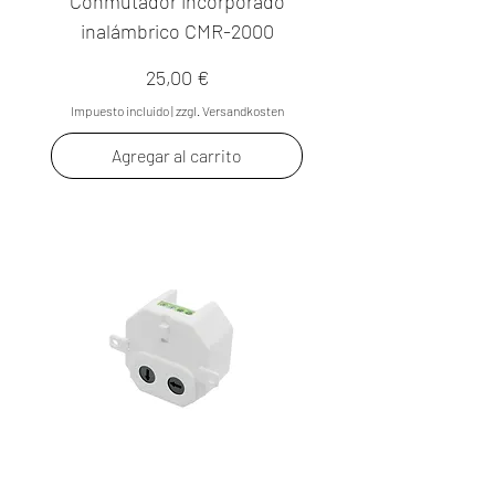
Conmutador incorporado
inalámbrico CMR-2000
Precio
25,00 €
Impuesto incluido
|
zzgl. Versandkosten
Agregar al carrito