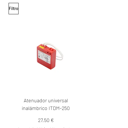
Filtro
Atenuador universal
inalámbrico ITDM-250
Precio
27,50 €