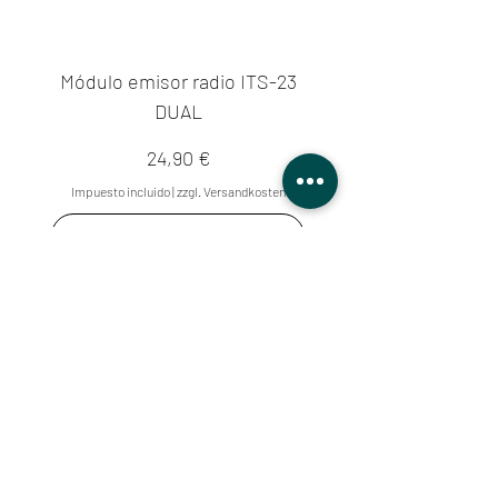
Módulo emisor radio ITS-23
DUAL
Precio
24,90 €
Impuesto incluido
|
zzgl. Versandkosten
Agregar al carrito