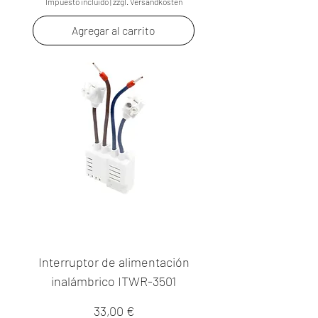
Impuesto incluido
|
zzgl. Versandkosten
Agregar al carrito
Interruptor de alimentación
inalámbrico ITWR-3501
Precio
33,00 €