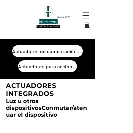
desde 1970
intertecno
Funk Technik GmbH
Actuadores de conmutación y regulación
Actuadores para accionamientos
ACTUADORES
INTEGRADOS
Luz u otros
dispositivos
Conmutar/aten
uar el dispositivo