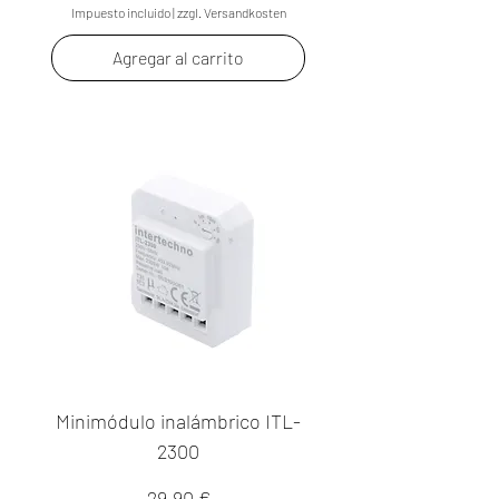
Impuesto incluido
|
zzgl. Versandkosten
Agregar al carrito
Minimódulo inalámbrico ITL-
2300
Precio
29,90 €