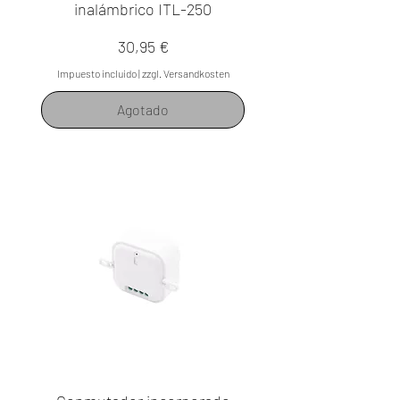
inalámbrico ITL-250
Precio
30,95 €
Impuesto incluido
|
zzgl. Versandkosten
Agotado