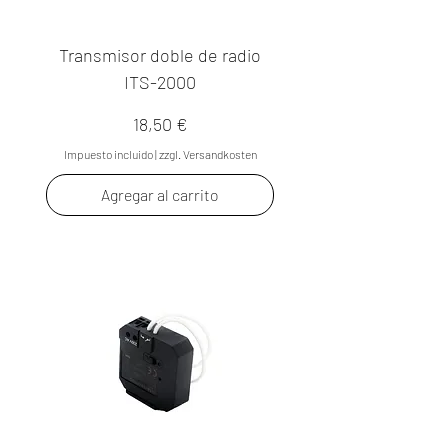
Transmisor doble de radio
ITS-2000
Precio
18,50 €
Impuesto incluido
|
zzgl. Versandkosten
Agregar al carrito