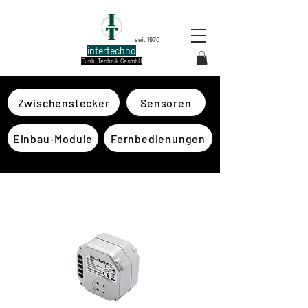
seit 1970
intertechno
Funk-Technik GesmbH
Zwischenstecker
Sensoren
Einbau-Module
Fernbedienungen