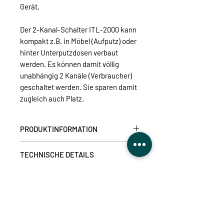
Gerät.
Der 2-Kanal-Schalter ITL-2000 kann
kompakt z.B. in Möbel (Aufputz) oder
hinter Unterputzdosen verbaut
werden. Es können damit völlig
unabhängig 2 Kanäle (Verbraucher)
geschaltet werden. Sie sparen damit
zugleich auch Platz.
PRODUKTINFORMATION
Doppelspieler für die unabhängige
TECHNISCHE DETAILS
Schaltung von zwei 1000 Watt-
Verbrauchern.
Versorgungsspannung:
230VAC /
Zwei Ausgänge für die Ein/Aus-
DOWNLOADS
50Hz
(Bedienungsanleitung,
Schaltung aller festverkabelten
Speicherplätze:
16
Kompatibilität)
Maschinen, Elektrogeräten sowie
Abmessungen:
45x41x15mm
Lampen, Lichterketten, Ventilatoren,
Bedieungsanleitung:
hier klicken
max. Leistung:
1000W je Kanal
Heizlüfter, Pumpen bis 1000 Watt