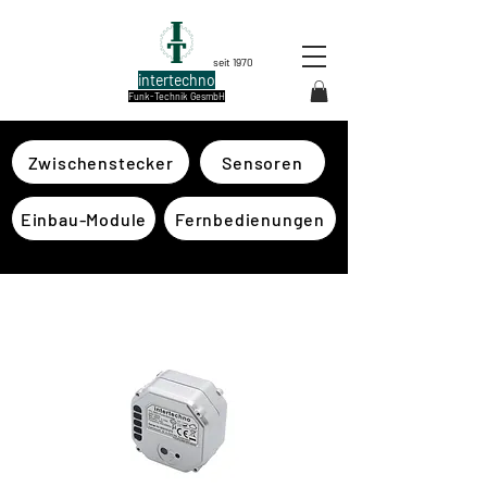
seit 1970
intertechno
Funk-Technik GesmbH
Zwischenstecker
Sensoren
Einbau-Module
Fernbedienungen