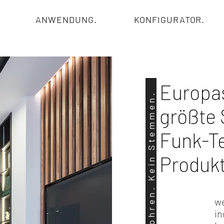
ANWENDUNG.
KONFIGURATOR.
Europa
größte 
Funk-T
Produk
we
in