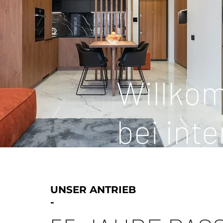
Willko
bei int
UNSER ANTRIEB
-