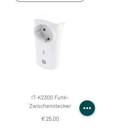
IT-K2300 Funk-
Zwischenstecker
Preis
€ 25,00
inkl. USt
|
zzgl. Versandkosten