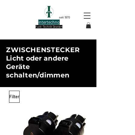
seit 1970
intertechno
Funk-Technik GesmbH
ZWISCHENSTECKER
Licht oder andere
Geräte
schalten/dimmen
Filter