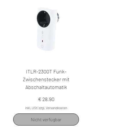
ITLR-2300T Funk-
Zwischenstecker mit
Abschaltautomatik
Preis
€ 28,90
inkl. USt
|
zzgl. Versandkosten
Nicht verfügbar