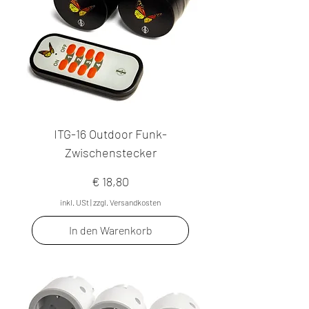
ITG-16 Outdoor Funk-
Zwischenstecker
Preis
€ 18,80
inkl. USt
|
zzgl. Versandkosten
In den Warenkorb