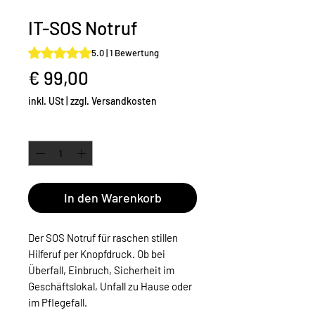
IT-SOS Notruf
Das Rating beträgt 5.0 von fünf Sternen, basierend auf 1
5.0 | 1 Bewertung
Preis
€ 99,00
inkl. USt
|
zzgl. Versandkosten
Anzahl
*
In den Warenkorb
Der SOS Notruf für raschen stillen
Hilferuf per Knopfdruck.
Ob bei
Überfall, Einbruch, Sicherheit im
Geschäftslokal, Unfall zu Hause oder
im Pflegefall.