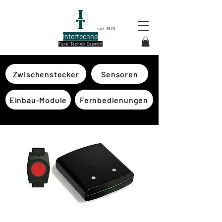
seit 1970
intertechno
Funk-Technik GesmbH
Zwischenstecker
Sensoren
Einbau-Module
Fernbedienungen