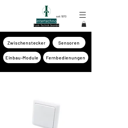
seit 1970
intertechno
Funk-Technik GesmbH
Zwischenstecker
Sensoren
Einbau-Module
Fernbedienungen