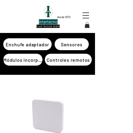
desde 1970
intertecno
Funk Technik GmbH
Enchufe adaptador
Sensores
Módulos incorporados
Controles remotos