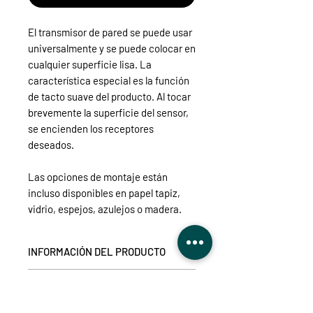
El transmisor de pared se puede usar
universalmente y se puede colocar en
cualquier superficie lisa. La
característica especial es la función
de tacto suave del producto. Al tocar
brevemente la superficie del sensor,
se encienden los receptores
deseados.
Las opciones de montaje están
incluso disponibles en papel tapiz,
vidrio, espejos, azulejos o madera.
INFORMACIÓN DEL PRODUCTO
El transmisor de pared suave al tacto
DETALLES TÉCNICOS
se puede fijar en cualquier lugar con
tornillos o cinta adhesiva de doble
tensión de alimentación:
CR2032