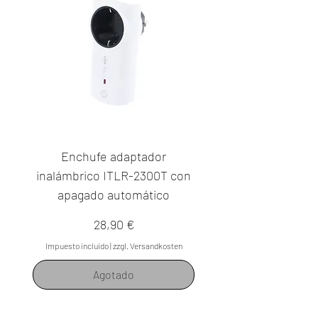
Enchufe adaptador
inalámbrico ITLR-2300T con
apagado automático
Precio
28,90 €
Impuesto incluido
|
zzgl. Versandkosten
Agotado