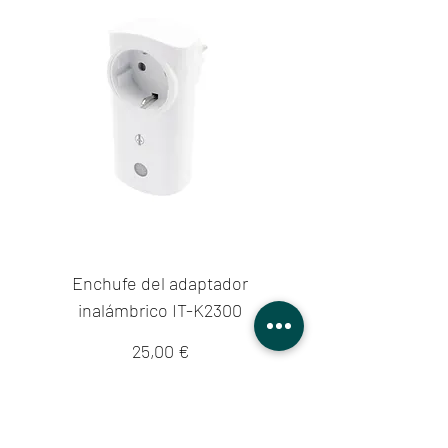
Enchufe del adaptador
inalámbrico IT-K2300
Precio
25,00 €
Impuesto incluido
|
zzgl. Versandkosten
Agregar al carrito