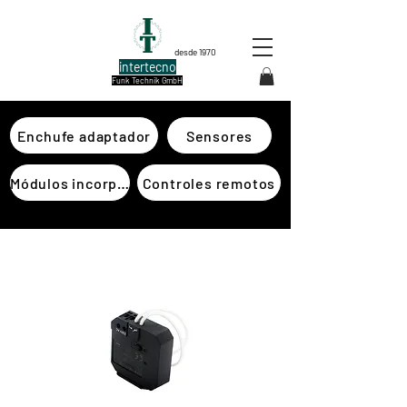
desde 1970
intertecno
Funk Technik GmbH
Enchufe adaptador
Sensores
Módulos incorporados
Controles remotos