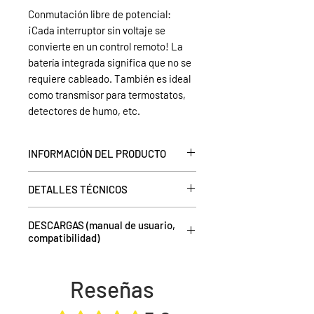
Conmutación libre de potencial:
¡Cada interruptor sin voltaje se
convierte en un control remoto! La
batería integrada significa que no se
requiere cableado. También es ideal
como transmisor para termostatos,
detectores de humo, etc.
INFORMACIÓN DEL PRODUCTO
Un circuito cableado de 230 VCA se
DETALLES TÉCNICOS
envía como una señal de radio y, por
lo tanto, se puede utilizar para
tensión de alimentación:
Pila de
conmutar un receptor Intertechno
DESCARGAS (manual de usuario,
botón CR2032
compatibilidad)
externo
códigos de transmisión disponibles:
2
(por ejemplo, lámpara de pie con el
Rango:
30 m (alcance práctico en
Operación manual:
haga clic aquí
candelabro) se puede utilizar-
edificios a través de puertas y
Compatibilidad:
haga clic aquí
Reseñas
Sin embargo, la señal de transmisión
paredes)
Declaración de conformidad CE:
haga
también se puede mostrar en un
clic aquí