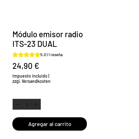
Módulo emisor radio
ITS-23 DUAL
Según 1 reseña, la calificación es de 5.0 de 5 estrellas
5.0 | 1 reseña
Precio
24,90 €
Impuesto incluido
|
zzgl. Versandkosten
Cantidad
*
Agregar al carrito