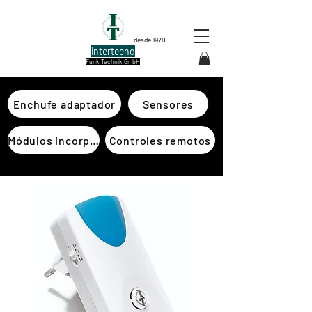
desde 1970
intertecno
Funk Technik GmbH
Enchufe adaptador
Sensores
Módulos incorporados
Controles remotos