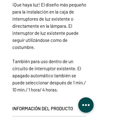
¡Que haya luz! El diseño más pequeño
para la instalación en la caja de
interruptores de luz existente o
directamente en la lámpara. El
interruptor de luz existente puede
seguir utilizándose como de
costumbre.
También para uso dentro de un
circuito de interruptor existente. El
apagado automático también se
puede seleccionar después de 1 min./
10 min./ 1 hora/ 4 horas.
INFORMACIÓN DEL PRODUCTO
Coloque el minimódulo ITL-2300
DETALLES TÉCNICOS
directamente en la caja de empotrar
y cambie su consumidor
tensión de alimentación:
230 V CA /