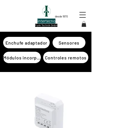
desde 1970
intertecno
Funk Technik GmbH
Enchufe adaptador
Sensores
Módulos incorporados
Controles remotos