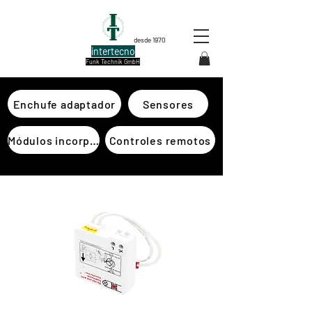
desde 1970
intertecno
Funk Technik GmbH
Enchufe adaptador
Sensores
Módulos incorporados
Controles remotos