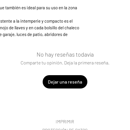
Máxima seguridad con
que también es ideal para su uso en la zona
aleatorios. Batería t
istente a la intemperie y compacto es el
ojo de llaves y en cada bolsillo del chaleco
e garaje, luces de patio, abridores de
No hay reseñas todavía
Comparte tu opinión. Deja la primera reseña.
Dejar una reseña
IMPRIMIR