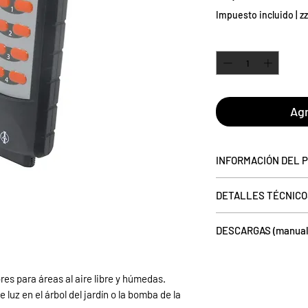
Impuesto incluido
|
z
Cantidad
*
Agr
INFORMACIÓN DEL 
Este transmisor de 
DETALLES TÉCNICO
receptores de apren
cambiar puertas de ga
tensión de alimentac
patio o para regular
DESCARGAS (manual d
códigos de transmisi
​Ideal en combinació
Rango:
30 m (alcance
Operación manual:
ha
para exteriores. Se 
puertas y paredes)
Compatibilidad:
haga 
radio resistente a la
res para áreas al aire libre y húmedas.
Misceláneas:
IP44
Declaración de conf
alcance al aire libre.
luz en el árbol del jardín o la bomba de la