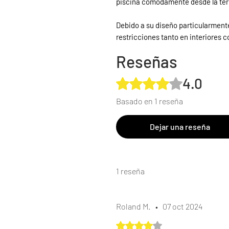
piscina cómodamente desde la ter
Debido a su diseño particularmente 
restricciones tanto en interiores 
Reseñas
4.0
Obtuvo 4 de 5 estrellas.
Basado en 1 reseña
Dejar una reseña
1 reseña
Roland M.
•
07 oct 2024
Obtuvo 4 de 5 estrellas.