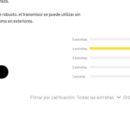
raza.
robusto, el transmisor se puede utilizar sin
como en exteriores.
5 estrellas
4 estrellas
3 estrellas
2 estrellas
1 estrella
Filtrar por calificación:
Todas las estrellas
Ord