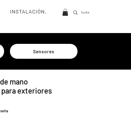
INSTALACIÓN.
Sensores
 de mano
 para exteriores
calificación es de 4.0 de 5 estrellas
reseña
io