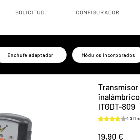
SOLICITUD.
CONFIGURADOR.
Enchufe adaptador
Módulos incorporados
Transmisor
inalámbrico
ITGDT-809
Según 1 reseña, la 
4.0 | 1 
Prec
19,90 €