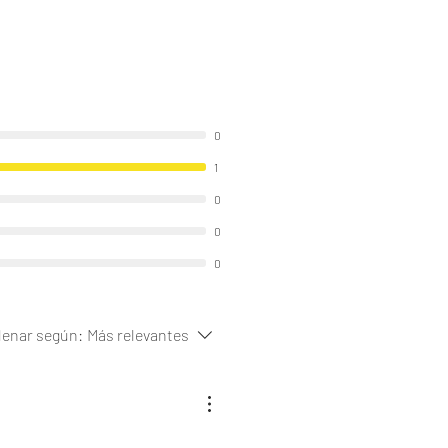
0
1
0
0
0
enar según:
Más relevantes