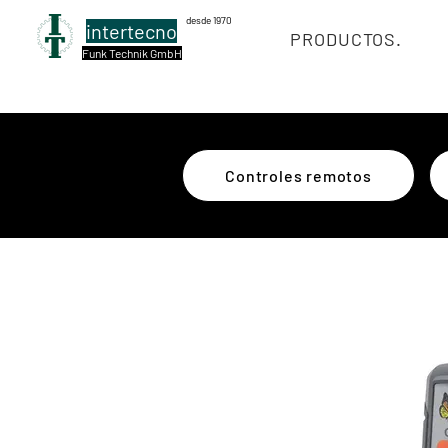
desde 1970
intertecno
PRODUCTOS.
Funk Technik GmbH
Controles remotos