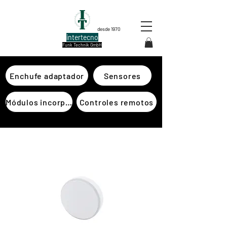
desde 1970
intertecno
Funk Technik GmbH
Enchufe adaptador
Sensores
Módulos incorporados
Controles remotos