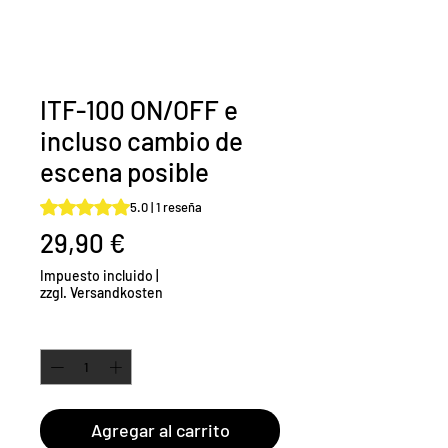
ITF-100 ON/OFF e
incluso cambio de
escena posible
Según 1 reseña, la calificación es de 5.0 de 5 estrellas
5.0 | 1 reseña
Precio
29,90 €
Impuesto incluido
|
zzgl. Versandkosten
Cantidad
*
Agregar al carrito