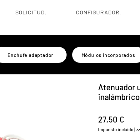
SOLICITUD.
CONFIGURADOR.
Enchufe adaptador
Módulos incorporados
Atenuador u
inalámbric
Prec
27,50 €
Impuesto incluido
|
z