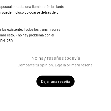
consumo, lámparas ha
puscular hasta una iluminación brillante
bombillas de 3 a 250 
or puede incluso colocarse detrás de un
No se requiere condu
utilizar sin interrupto
Instalación en cualqu
de luz existente. Todos los transmisores
alimentación o detrás
existente, éste tamb
ara esto. - no hay problema con el
intensidad (manual, 
ITDM-250.
Brillo mínimo ajustab
Se pueden guardar ha
códigos). Por lo tanto
No hay reseñas todavía
también se pueden i
Comparte tu opinión. Deja la primera reseña.
Dejar una reseña