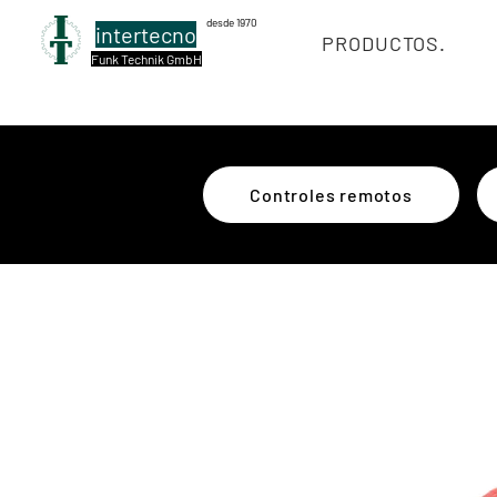
desde 1970
intertecno
PRODUCTOS.
Funk Technik GmbH
Controles remotos