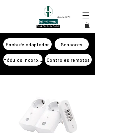
desde 1970
intertecno
Funk Technik GmbH
Enchufe adaptador
Sensores
Módulos incorporados
Controles remotos