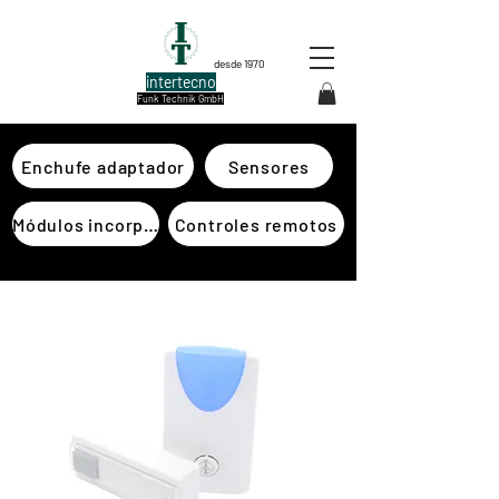
desde 1970
intertecno
Funk Technik GmbH
Enchufe adaptador
Sensores
Módulos incorporados
Controles remotos