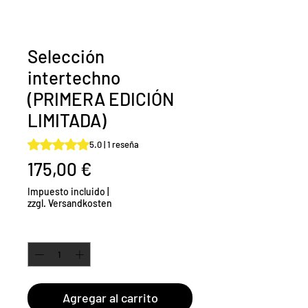
Selección
intertechno
(PRIMERA EDICIÓN
LIMITADA)
Según 1 reseña, la calificación es de 5.0 de 5 estrellas
5.0 | 1 reseña
Precio
175,00 €
Impuesto incluido
|
zzgl. Versandkosten
Cantidad
*
Agregar al carrito