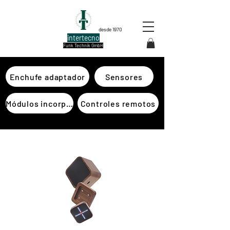
desde 1970
intertecno
Funk Technik GmbH
Enchufe adaptador
Sensores
Módulos incorporados
Controles remotos