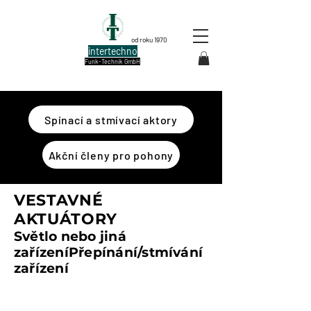
od roku 1970
intertechno
Funk-Technik GmbH
Spínací a stmívací aktory
Akční členy pro pohony
VESTAVNÉ
AKTUÁTORY
Světlo nebo jiná
zařízení
Přepínání/stmívání
zařízení