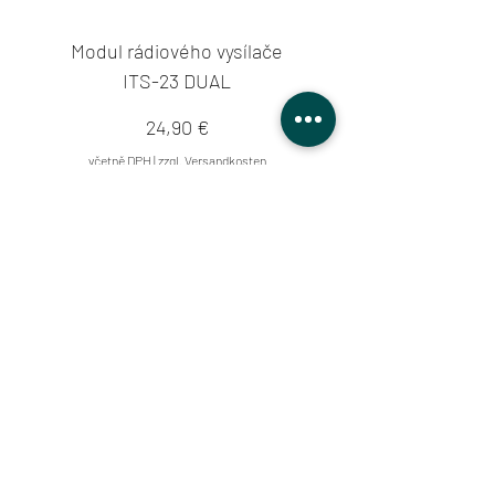
Modul rádiového vysílače
ITS-23 DUAL
Cena
24,90 €
včetně DPH
|
zzgl. Versandkosten
Přidat do košíku