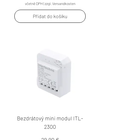
včetně DPH
|
zzgl. Versandkosten
Přidat do košíku
Bezdrátový mini modul ITL-
2300
Cena
29,90 €