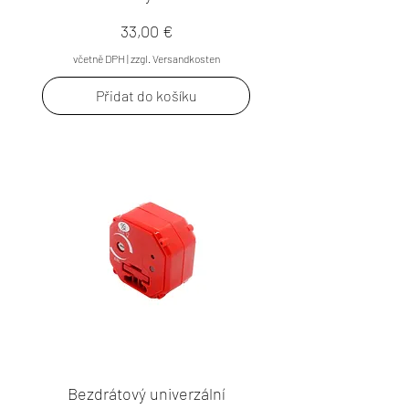
Cena
33,00 €
včetně DPH
|
zzgl. Versandkosten
Přidat do košíku
Bezdrátový univerzální