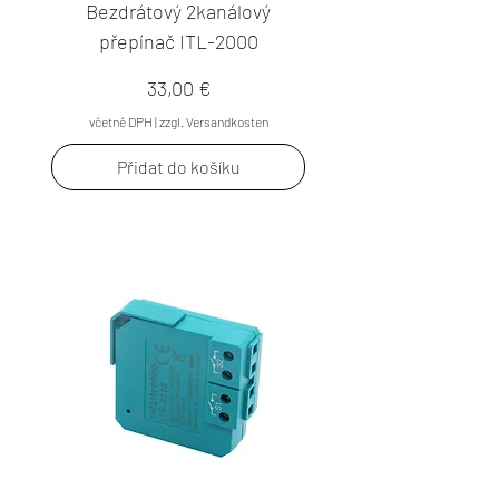
Bezdrátový 2kanálový
přepínač ITL-2000
Cena
33,00 €
včetně DPH
|
zzgl. Versandkosten
Přidat do košíku