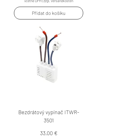
včetně DPH
|
zzgl. Versandkosten
Přidat do košíku
Bezdrátový vypínač ITWR-
3501
Cena
33,00 €