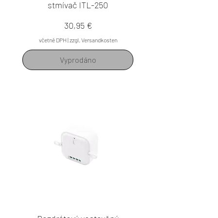
stmívač ITL-250
Cena
30,95 €
včetně DPH
|
zzgl. Versandkosten
Vyprodáno