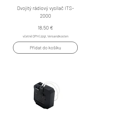
Dvojitý rádiový vysílač ITS-
2000
Cena
18,50 €
včetně DPH
|
zzgl. Versandkosten
Přidat do košíku