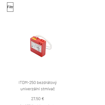
Filtr
ITDM-250 bezdrátový
univerzální stmívač
Cena
27,50 €