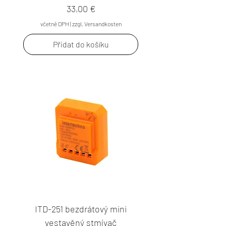
Cena
33,00 €
včetně DPH
|
zzgl. Versandkosten
Přidat do košíku
ITD-251 bezdrátový mini
vestavěný stmívač