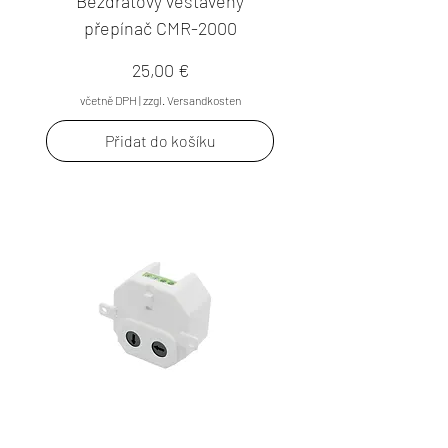
Bezdrátový vestavěný
přepínač CMR-2000
Cena
25,00 €
včetně DPH
|
zzgl. Versandkosten
Přidat do košíku