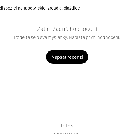
spozici na tapety, sklo, zrcadla, dlaždice
Zatím žádné hodnocení
Podělte se o své myšlenky. Napište první hodnocení.
Napsat recenzi
OTISK