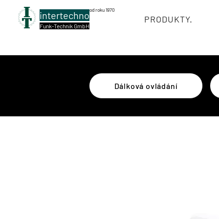
od roku 1970
intertechno
PRODUKTY.
Funk-Technik GmbH
Dálková ovládání