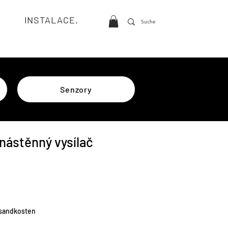
INSTALACE.
Senzory
nástěnný vysílač
a
rsandkosten