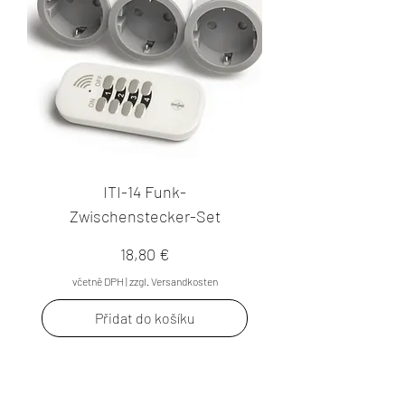
ITI-14 Funk-
Zwischenstecker-Set
Cena
18,80 €
včetně DPH
|
zzgl. Versandkosten
Přidat do košíku