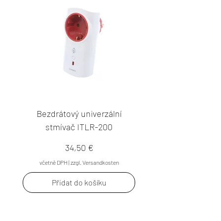
Bezdrátový univerzální
stmívač ITLR-200
Cena
34,50 €
včetně DPH
|
zzgl. Versandkosten
Přidat do košíku