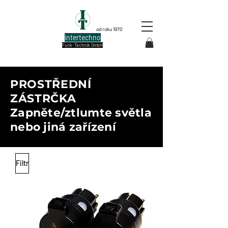
od roku 1970
intertechno
Funk-Technik GmbH
PROSTŘEDNÍ
ZÁSTRČKA
Zapněte/ztlumte světla
nebo jiná zařízení
Filtr