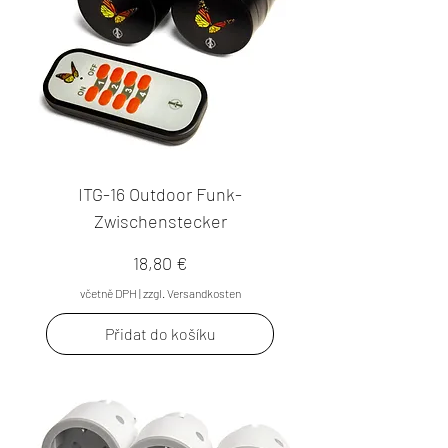
ITG-16 Outdoor Funk-
Zwischenstecker
Cena
18,80 €
včetně DPH
|
zzgl. Versandkosten
Přidat do košíku