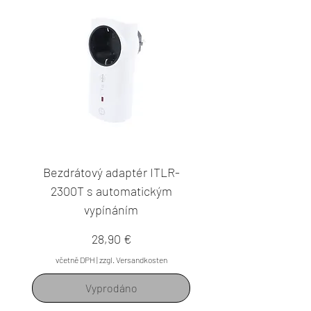
Bezdrátový adaptér ITLR-
2300T s automatickým
vypínáním
Cena
28,90 €
včetně DPH
|
zzgl. Versandkosten
Vyprodáno