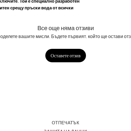
евключите. Той е специално разработен
щитен срещу пръски вода от всички
Все още няма отзиви
оделете вашите мисли. Бъдете първият, който ще остави отз
Оставете отзив
ОТПЕЧАТЪК