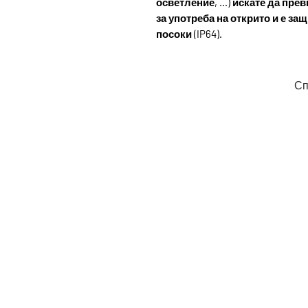
осветление, ...) искате да пр
за употреба на открито и е за
посоки (IP64).
Сп