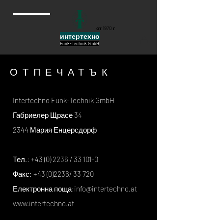
от 1970 г
интертехно
Funk-Technik GmbH
ОТПЕЧАТЪК
Intertechno Funk-Technik GmbH
Габриелер Щрасе 34
2344 Мария Енцерсдорф
Тел.:
+43 (0) 2236
/ 33 101-0
Факс:
+43 (0)2236
/ 33 720
Електронна поща:
info@intertechno.at
www.intertechno.at