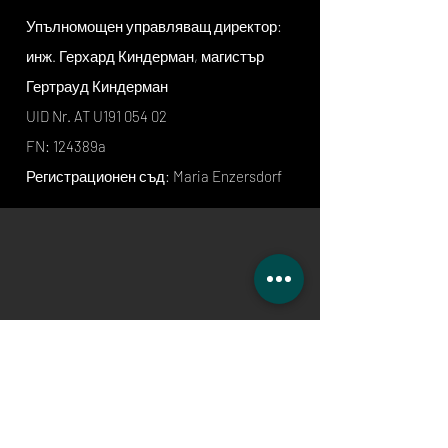
Упълномощен управляващ директор:
инж. Герхард Киндерман, магистър
Гертрауд Киндерман
UID Nr. AT U191 054 02
FN: 124389a
Регистрационен съд: Maria Enzersdorf