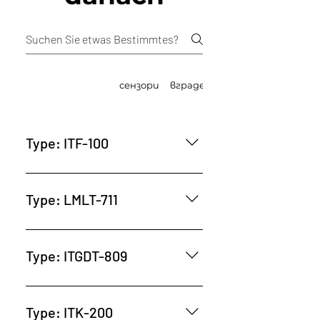
дистанционни
сензори
вграден приемник
Type: ITF-100
Type: LMLT-711
Type: ITGDT-809
Type: ITK-200