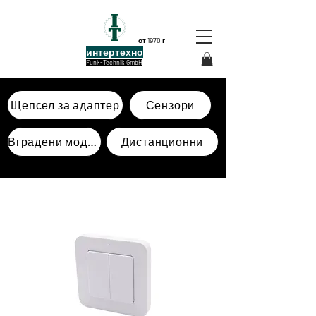
от 1970 г
интертехно
Funk-Technik GmbH
Щепсел за адаптер
Сензори
Вградени модули
Дистанционни