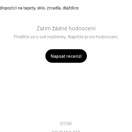
spozici na tapety, sklo, zrcadla, dlaždice
Zatím žádné hodnocení
Podělte se o své myšlenky. Napište první hodnocení.
Napsat recenzi
OTISK