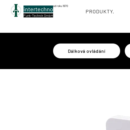
od roku 1970
intertechno
PRODUKTY.
Funk-Technik GmbH
Dálková ovládání