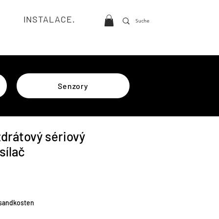
INSTALACE.
Senzory
drátový sériový
sílač
a
rsandkosten