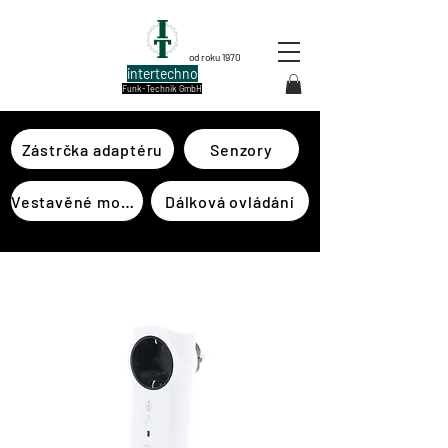
od roku 1970
intertechno
Funk-Technik GmbH
Zástrčka adaptéru
Senzory
Vestavěné moduly
Dálková ovládání