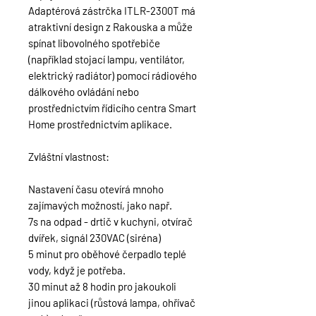
Adaptérová zástrčka ITLR-2300T má
atraktivní design z Rakouska a může
spínat libovolného spotřebiče
(například stojací lampu, ventilátor,
elektrický radiátor) pomocí rádiového
dálkového ovládání nebo
prostřednictvím řídicího centra Smart
Home prostřednictvím aplikace.
Zvláštní vlastnost:
Nastavení času otevírá mnoho
zajímavých možností, jako např.
7s na odpad - drtič v kuchyni, otvírač
dvířek, signál 230VAC (siréna)
5 minut pro oběhové čerpadlo teplé
vody, když je potřeba.
30 minut až 8 hodin pro jakoukoli
jinou aplikaci (růstová lampa, ohřívač