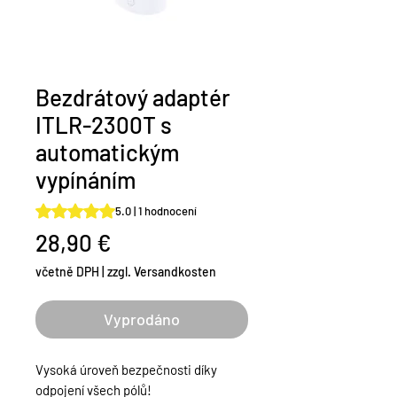
Bezdrátový adaptér
ITLR-2300T s
automatickým
vypínáním
Hodnocení je 5.0 z pěti hvězdiček na základě 1 recenze
5.0 | 1 hodnocení
Cena
28,90 €
včetně DPH
|
zzgl. Versandkosten
Vyprodáno
Vysoká úroveň bezpečnosti díky
odpojení všech pólů!