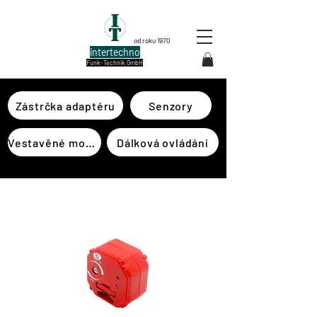
od roku 1970
intertechno
Funk-Technik GmbH
Zástrčka adaptéru
Senzory
Vestavěné moduly
Dálková ovládání