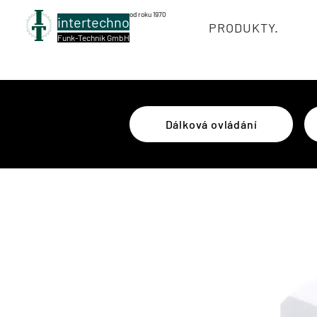
od roku 1970
intertechno
PRODUKTY.
Funk-Technik GmbH
Dálková ovládání