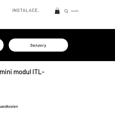
INSTALACE.
Senzory
mini modul ITL-
a
rsandkosten