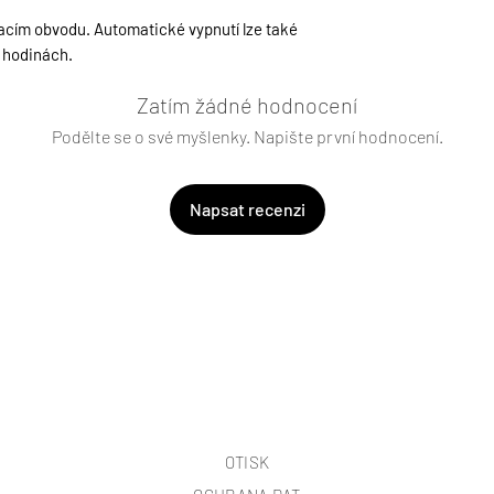
nacím obvodu. Automatické vypnutí lze také
 4 hodinách.
Zatím žádné hodnocení
Podělte se o své myšlenky. Napište první hodnocení.
Napsat recenzi
OTISK