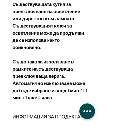
съществуващата кутия за
превключване на осветление
или директно към лампата.
Съществуващият ключ за
осветление може да продължи
да се използва както
обикновено.
Също така за използване в
рамките на съществуваща
превключваща верига.
Автоматично изключване може
да бъде избрано и след 1 мин./ 10
мин./ 1 час/ 4 часа.
ИНФОРМАЦИЯ ЗА ПРОДУКТА
Позиционирайте мини модула
ТЕХНИЧЕСКИ ПОДРОБНОСТИ
ITL-2300 директно в кутията за