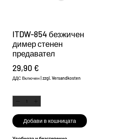
ITDW-854 безжичен
димер стенен
предавател
Цена
29,90 €
ДДС Включен
|
zzgl. Versandkosten
Количество
*
Добави в кошницата
Удобното и безстепенно