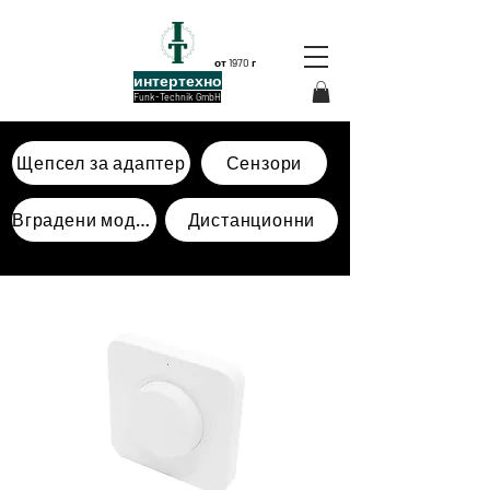
от 1970 г
интертехно
Funk-Technik GmbH
Щепсел за адаптер
Сензори
Вградени модули
Дистанционни