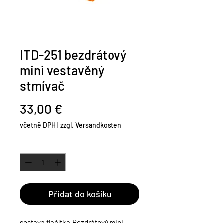
ITD-251 bezdrátový
mini vestavěný
stmívač
Cena
33,00 €
včetně DPH
|
zzgl. Versandkosten
Množství
*
Přidat do košíku
sestava tlačítka.
Bezdrátový mini