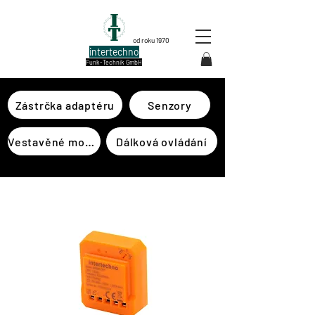
od roku 1970
intertechno
Funk-Technik GmbH
Zástrčka adaptéru
Senzory
Vestavěné moduly
Dálková ovládání