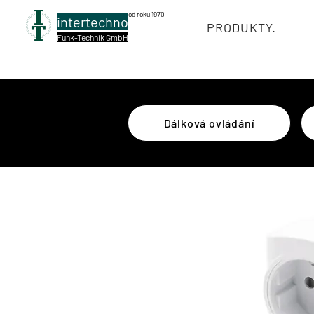
od roku 1970
intertechno
PRODUKTY.
Funk-Technik GmbH
Dálková ovládání