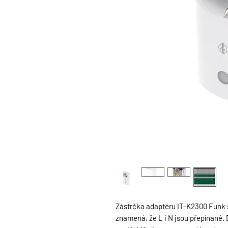
Zástrčka adaptéru IT-K2300 Funk 
znamená, že L i N jsou přepínané. D