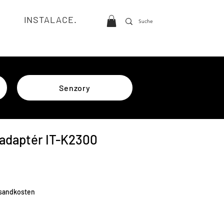
INSTALACE.
Senzory
 adaptér IT-K2300
a
rsandkosten