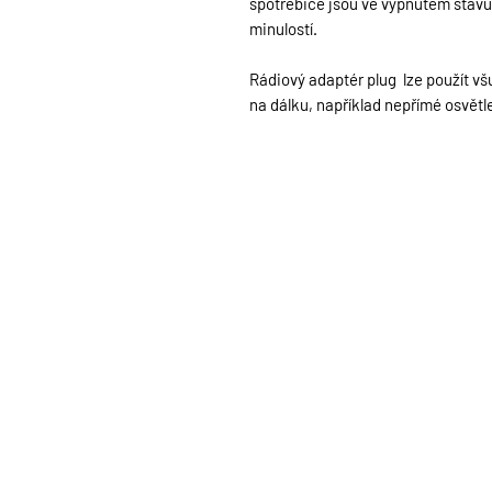
spotřebiče jsou ve vypnutém stavu 
minulostí.
Rádiový adaptér plug lze použít vš
na dálku, například nepřímé osvětl