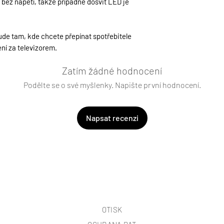
bez napětí, takže případné dosvit LED je
ude tam, kde chcete přepínat spotřebitele
ení za televizorem.
Zatím žádné hodnocení
Podělte se o své myšlenky. Napište první hodnocení.
Napsat recenzi
OTISK