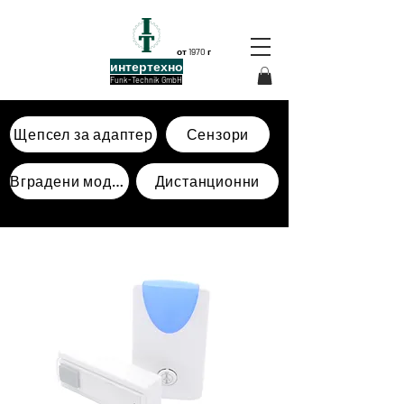
от 1970 г
интертехно
Funk-Technik GmbH
Щепсел за адаптер
Сензори
Вградени модули
Дистанционни