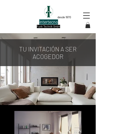
desde 1970
intertecno
Funk Technik GmbH
TU INVITACIÓN A SER
ACOGEDOR