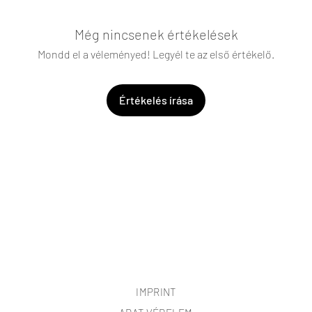
Még nincsenek értékelések
Mondd el a véleményed! Legyél te az első értékelő.
Értékelés írása
IMPRINT