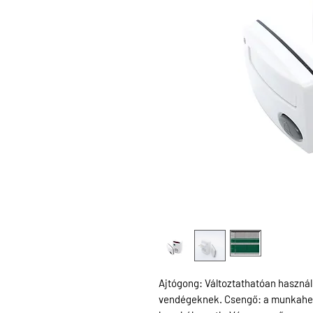
Ajtógong: Változtathatóan haszná
vendégeknek. Csengő: a munkahely