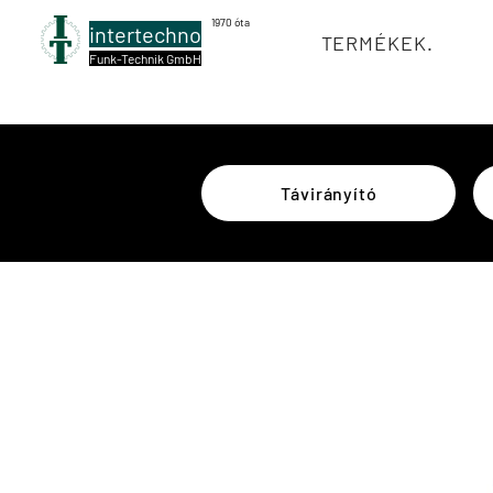
1970 óta
intertechno
TERMÉKEK.
Funk-Technik GmbH
Távirányító