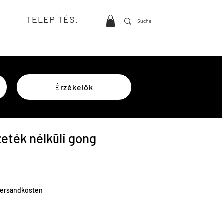
TELEPÍTÉS.
Érzékelők
eték nélküli gong
r
 Versandkosten