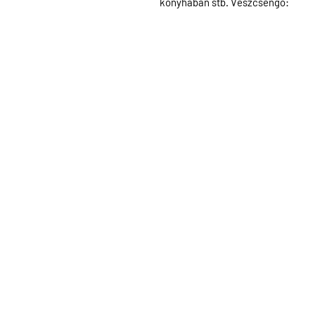
konyhában stb. Vészcsengő: