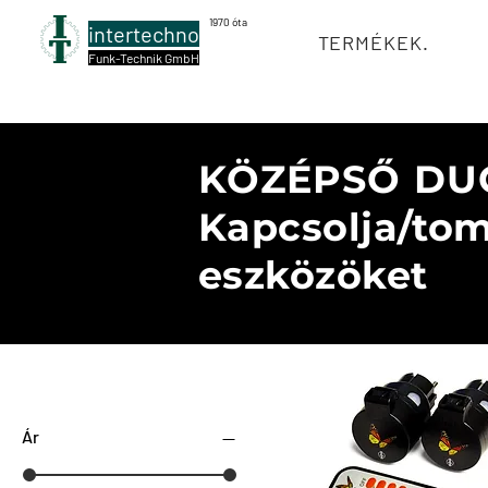
1970 óta
intertechno
TERMÉKEK.
Funk-Technik GmbH
KÖZÉPSŐ DU
Kapcsolja/to
eszközöket
Szűrők
Ár