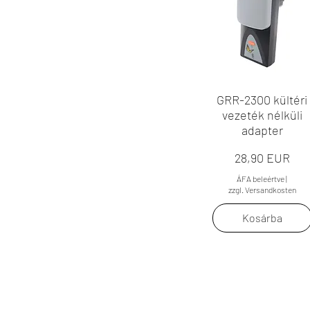
GRR-2300 kültéri
vezeték nélküli
adapter
Ár
28,90 EUR
ÁFA beleértve
|
zzgl. Versandkosten
Kosárba