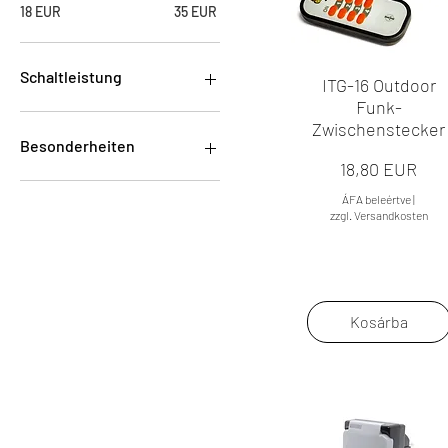
18 EUR
35 EUR
Schaltleistung
ITG-16 Outdoor
Funk-
200W
Zwischenstecker
2300W
Besonderheiten
Ár
18,80 EUR
automatikus kikapcsolás
ÁFA beleértve
|
minden pólusú leállítás
zzgl. Versandkosten
Kosárba