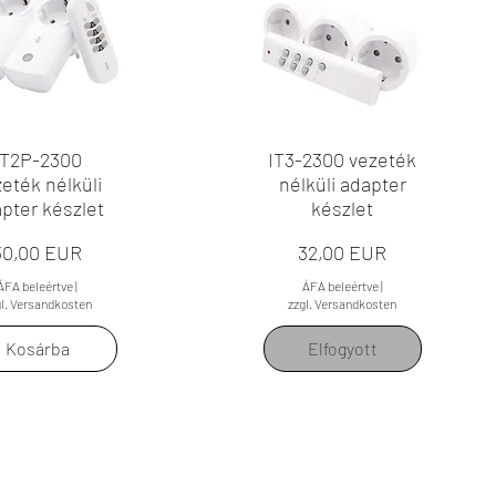
IT2P-2300
IT3-2300 vezeték
eték nélküli
nélküli adapter
pter készlet
készlet
Ár
Ár
30,00 EUR
32,00 EUR
ÁFA beleértve
|
ÁFA beleértve
|
gl. Versandkosten
zzgl. Versandkosten
Kosárba
Elfogyott