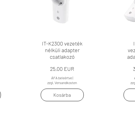
IT-K2300 vezeték
nélküli adapter
vez
csatlakozó
ada
Ár
25,00 EUR
ÁFA beleértve
|
zzgl. Versandkosten
zz
Kosárba