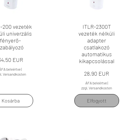
-200 vezeték
ITLR-2300T
üli univerzális
vezeték nélküli
fényerő-
adapter
zabályozó
csatlakozó
automatikus
Ár
34,50 EUR
kikapcsolással
ÁFA beleértve
|
Ár
28,90 EUR
gl. Versandkosten
ÁFA beleértve
|
zzgl. Versandkosten
Kosárba
Elfogyott