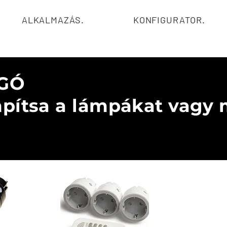
ALKALMAZÁS.
KONFIGURATOR.
GÓ
mpítsa a lámpákat vagy