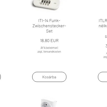
ITI-14 Funk-
ITLR
Zwischenstecker-
nélk
Set
s
Ár
18,80 EUR
ÁFA beleértve
|
zzgl. Versandkosten
zz
Kosárba