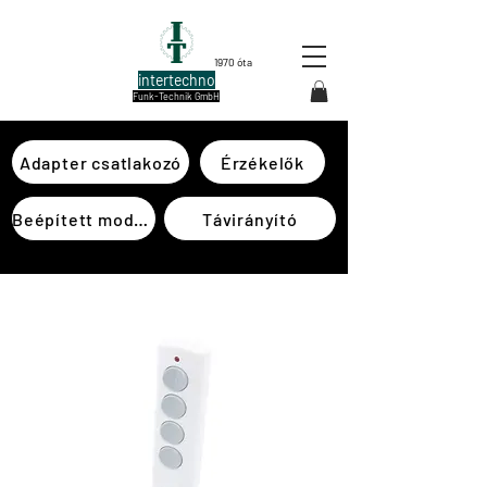
1970 óta
intertechno
Funk-Technik GmbH
Adapter csatlakozó
Érzékelők
Beépített modulok
Távirányító