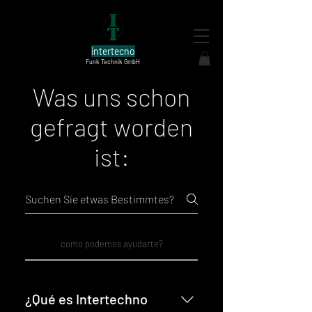
desde 1970
intertecno
Funk Technik GmbH
Was uns schon
gefragt worden
ist:
como podemos ayudarte?
¿Qué es Intertechno