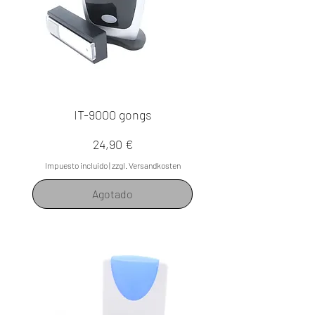
IT-9000 gongs
Precio
24,90 €
Impuesto incluido
|
zzgl. Versandkosten
Agotado