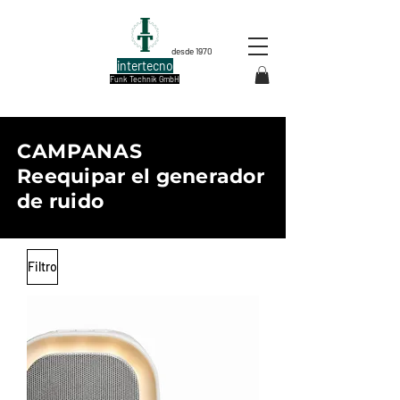
desde 1970
intertecno
Funk Technik GmbH
CAMPANAS
Reequipar el generador
de ruido
Filtro