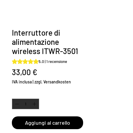
Interruttore di
alimentazione
wireless ITWR-3501
Sulla base di 1 recensione, la valutazione è 5.0 su cinque 
5.0 | 1 recensione
Prezzo
33,00 €
IVA inclusa
|
zzgl. Versandkosten
Quantità
*
Aggiungi al carrello