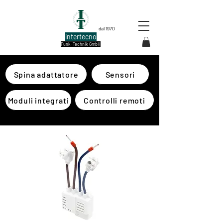
dal 1970
intertecno
Funk-Technik GmbH
Spina adattatore
Sensori
Moduli integrati
Controlli remoti