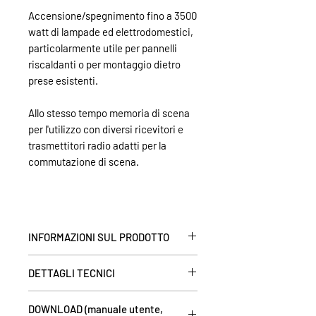
Accensione/spegnimento fino a 3500
watt di lampade ed elettrodomestici,
particolarmente utile per pannelli
riscaldanti o per montaggio dietro
prese esistenti.
Allo stesso tempo memoria di scena
per l'utilizzo con diversi ricevitori e
trasmettitori radio adatti per la
commutazione di scena.
INFORMAZIONI SUL PRODOTTO
Per l'installazione nella linea elettrica,
DETTAGLI TECNICI
ad esempio dietro la presa, ciò
significa che ogni presa può essere
tensione di alimentazione:
230VAC /
controllata a distanza!
DOWNLOAD (manuale utente,
50Hz