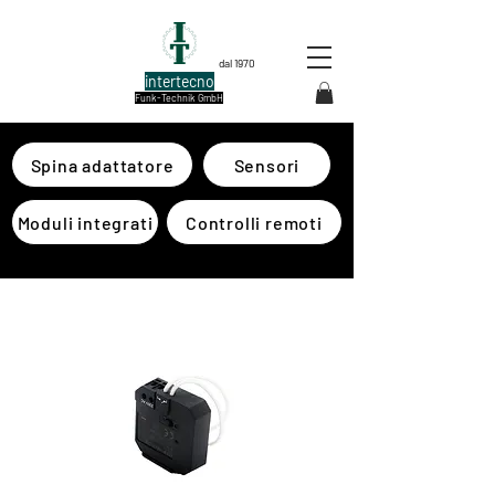
dal 1970
intertecno
Funk-Technik GmbH
Spina adattatore
Sensori
Moduli integrati
Controlli remoti