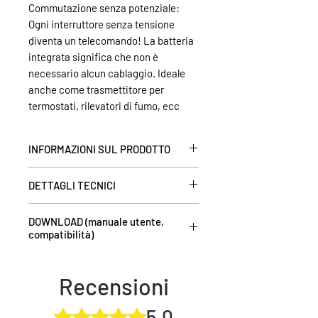
Commutazione senza potenziale:
Ogni interruttore senza tensione
diventa un telecomando! La batteria
integrata significa che non è
necessario alcun cablaggio. Ideale
anche come trasmettitore per
termostati, rilevatori di fumo, ecc
INFORMAZIONI SUL PRODOTTO
Un circuito cablato da 230 VAC viene
DETTAGLI TECNICI
inoltrato come segnale radio e può
quindi essere utilizzato per
tensione di alimentazione:
Pila a
commutare un ricevitore intertechno
DOWNLOAD (manuale utente,
bottone CR2032
compatibilità)
esterno
codici di trasmissione disponibili:
2
(ad es. lampada da terra con il
Allineare:
30 m (distanza pratica negli
Manuale operativo:
clicca qui
lampadario) può essere utilizzato-
edifici attraverso porte e pareti)
Compatibilità:
clicca qui
Recensioni
Tuttavia, il segnale di trasmissione
Dichiarazione di conformità
può essere visualizzato anche su uno
CE:
clicca qui
5.0
Valutazione 5 stelle su 5.
smartphone per confermare un