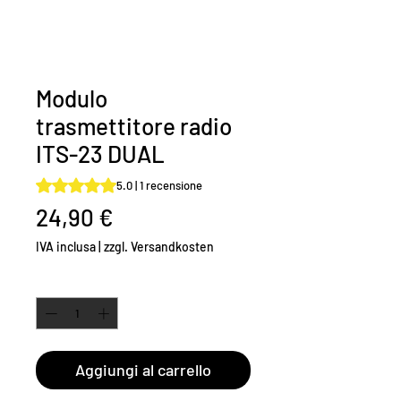
Modulo
trasmettitore radio
ITS-23 DUAL
Sulla base di 1 recensione, la valutazione è 5.0 su cinque 
5.0 | 1 recensione
Prezzo
24,90 €
IVA inclusa
|
zzgl. Versandkosten
Quantità
*
Aggiungi al carrello