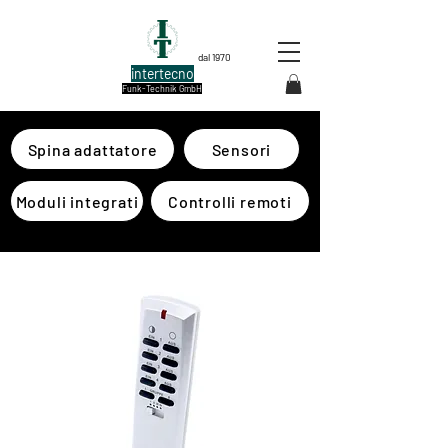
dal 1970
intertecno
Funk-Technik GmbH
Spina adattatore
Sensori
Moduli integrati
Controlli remoti