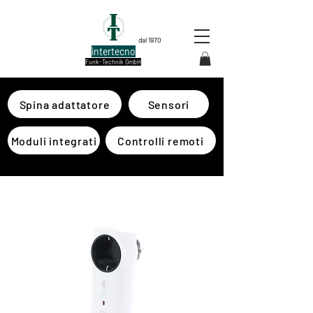
dal 1970
intertecno
Funk-Technik GmbH
Spina adattatore
Sensori
Moduli integrati
Controlli remoti