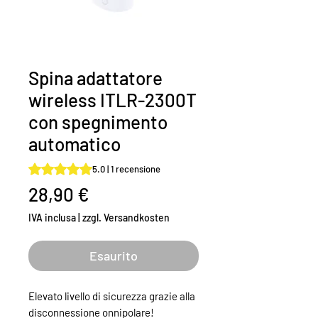
Spina adattatore
wireless ITLR-2300T
con spegnimento
automatico
Sulla base di 1 recensione, la valutazione è 5.0 su cinque 
5.0 | 1 recensione
Prezzo
28,90 €
IVA inclusa
|
zzgl. Versandkosten
Esaurito
Elevato livello di sicurezza grazie alla
disconnessione onnipolare!