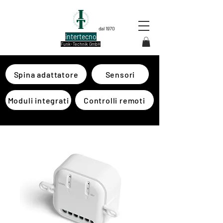
dal 1970
intertecno
Funk-Technik GmbH
Spina adattatore
Sensori
Moduli integrati
Controlli remoti