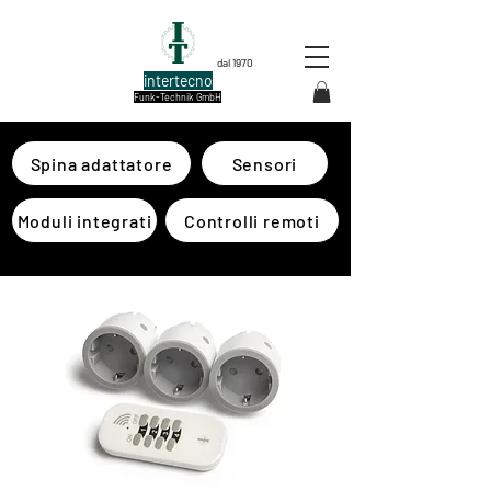
dal 1970
intertecno
Funk-Technik GmbH
Spina adattatore
Sensori
Moduli integrati
Controlli remoti