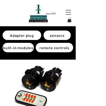
since 1970
intertechno
Funk-Technik GmbH
Adapter plug
sensors
built-in modules
remote controls