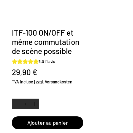
ITF-100 ON/OFF et
même commutation
de scène possible
La note est de 5.0 sur cinq étoiles selon 1 avis
5.0 | 1 avis
Prix
29,90 €
TVA Incluse
|
zzgl. Versandkosten
Quantité
*
Ajouter au panier