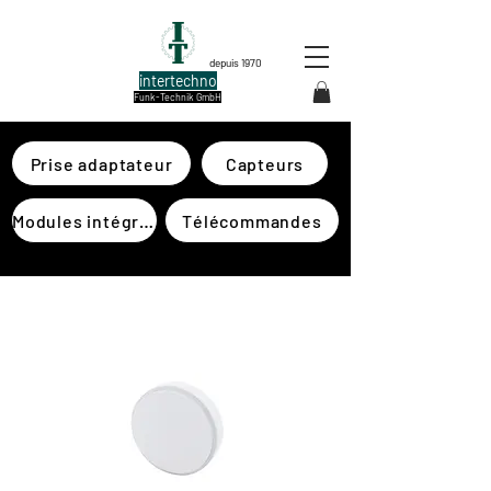
depuis 1970
intertechno
Funk-Technik GmbH
Prise adaptateur
Capteurs
Modules intégrés
Télécommandes